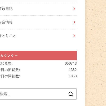
家族日記
お店情報
ひとりごと
カウンター
総閲覧数:
969743
今日の閲覧数:
1362
昨日の閲覧数:
1853
検
索: