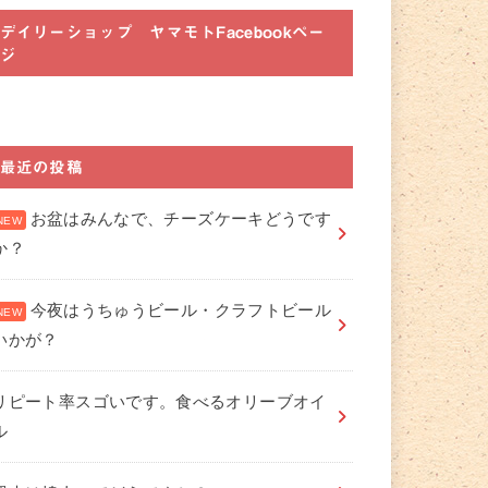
デイリーショップ ヤマモトFacebookペー
ジ
最近の投稿
お盆はみんなで、チーズケーキどうです
か？
今夜はうちゅうビール・クラフトビール
いかが？
リピート率スゴいです。食べるオリーブオイ
ル