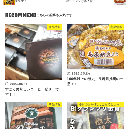
実です！
のラーメンが再入荷
RECOMMEND
商品情報
商品情報
2023.05.24
100年以上の歴史、長崎県推奨の一
2023.05.18
品！！
すごく美味しいコーヒーゼリーで
す！！
商品情報
今日のおかず｡｡｡これでしょっ!!!