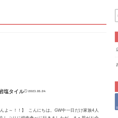
岩塩タイル
2023.05.04
んよ～！！】 ㅤ こんにちは。GW中一日だけ家族4人
久しぶりに焼肉食べに行きましたが、まぁ親がお金