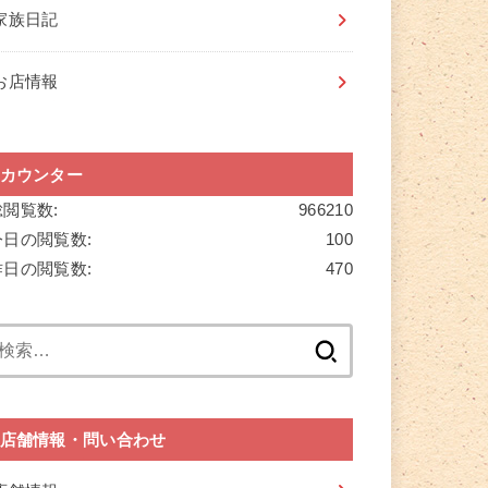
家族日記
お店情報
カウンター
総閲覧数:
966210
今日の閲覧数:
100
昨日の閲覧数:
470
検
索:
店舗情報・問い合わせ