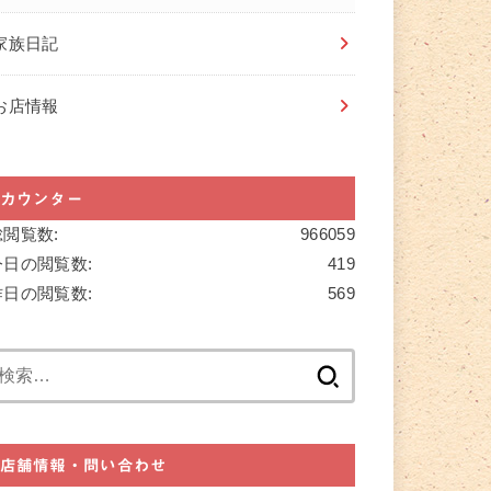
家族日記
お店情報
カウンター
総閲覧数:
966059
今日の閲覧数:
419
昨日の閲覧数:
569
検
索:
店舗情報・問い合わせ