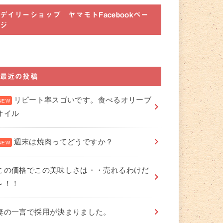
デイリーショップ ヤマモトFacebookペー
ジ
最近の投稿
リピート率スゴいです。食べるオリーブ
オイル
週末は焼肉ってどうですか？
この価格でこの美味しさは・・売れるわけだ
～！！
妻の一言で採用が決まりました。