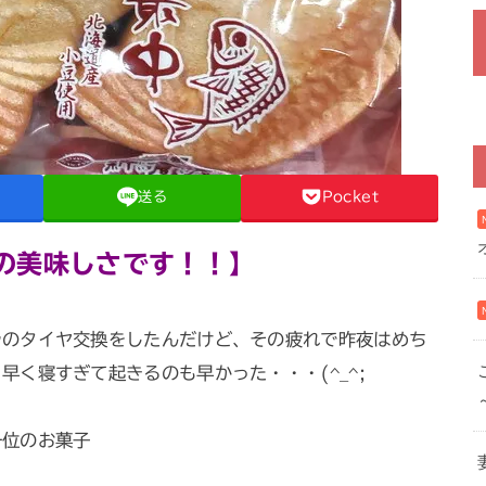
送る
Pocket
1の美味しさです！！】
ラのタイヤ交換をしたんだけど、その疲れで昨夜はめち
く寝すぎて起きるのも早かった・・・(^_^;
一位のお菓子