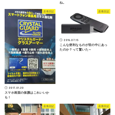
ね。
店長日記
店長日記
2016.07.15
こんな便利なものが世の中にあっ
たのか？って驚いた～
2017.01.20
スマホ画面の保護はこれいいか
も！
店長日記
店長日記