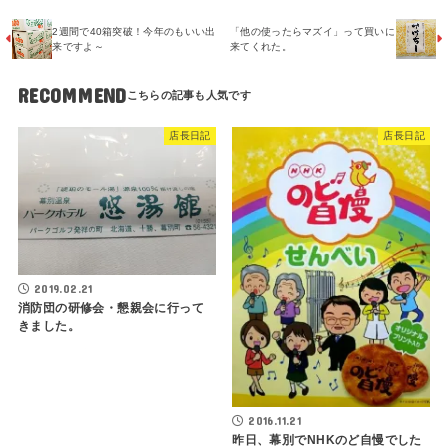
2週間で40箱突破！今年のもいい出
「他の使ったらマズイ」って買いに
来ですよ～
来てくれた。
RECOMMEND
店長日記
店長日記
2019.02.21
消防団の研修会・懇親会に行って
きました。
2016.11.21
昨日、幕別でNHKのど自慢でした