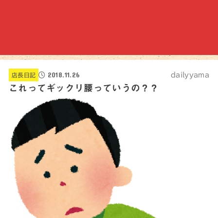
2018.11.26
dailyyama
店長日記
これってギックリ腰っていうの？？