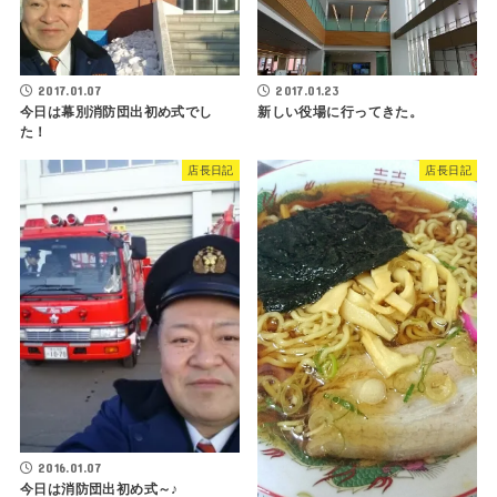
2017.01.07
2017.01.23
今日は幕別消防団出初め式でし
新しい役場に行ってきた。
た！
店長日記
店長日記
2016.01.07
今日は消防団出初め式～♪