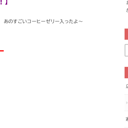
！】
丿 あのすごいコーヒーゼリー入ったよ～
ー