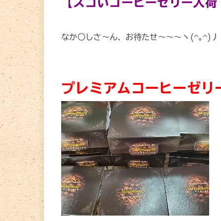
【スゴいコーヒーゼリー入荷
なか○しさ～ん、お待たせ～～～ヽ(^｡^)
プレミアムコーヒーゼリ