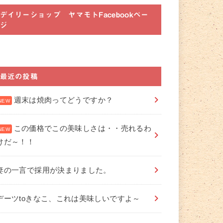
デイリーショップ ヤマモトFacebookペー
ジ
最近の投稿
週末は焼肉ってどうですか？
この価格でこの美味しさは・・売れるわ
けだ～！！
妻の一言で採用が決まりました。
デーツtoきなこ、これは美味しいですよ～