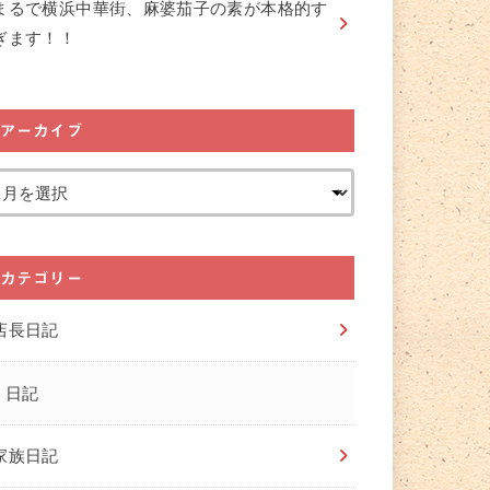
まるで横浜中華街、麻婆茄子の素が本格的す
ぎます！！
アーカイブ
カテゴリー
店長日記
日記
家族日記