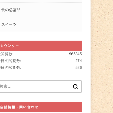
食の必需品
スイーツ
カウンター
総閲覧数:
965345
今日の閲覧数:
274
昨日の閲覧数:
526
検
索:
店舗情報・問い合わせ