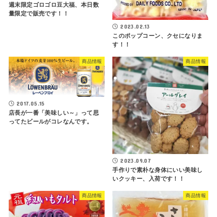
週末限定ゴロゴロ豆大福、本日数
量限定で販売です！！
2023.02.13
このポップコーン、クセになりま
す！！
商品情報
商品情報
2017.05.15
店長が一番「美味しい～」って思
ってたビールがコレなんです。
2023.09.07
手作りで素朴な身体にいい美味し
いクッキー、入荷です！！
商品情報
商品情報