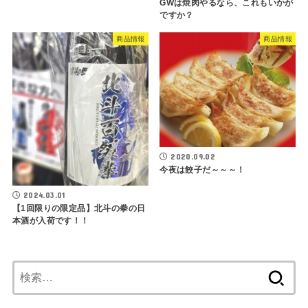
GWは焼肉やるなら、これもいかが
ですか？
商品情報
商品情報
2020.09.02
今夜は餃子だ～～～！
2024.03.01
【1回限りの限定品】北斗の拳の日
本酒が入荷です！！
検
索: