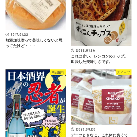
2017.01.22
無添加味噌って美味しくないと思
ってたけど・・・
2022.01.26
これは旨い、レンコンのチップ。
即決した美味しさです。
商品情報
スイーツ
2023.09.20
デーツときなこ、これ体に良くて