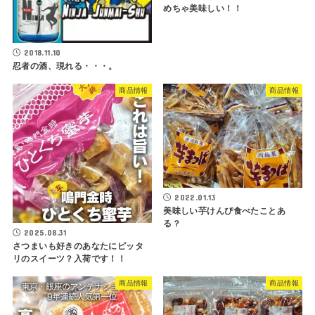
めちゃ美味しい！！
2018.11.10
忍者の酒、現れる・・・。
商品情報
商品情報
2022.01.13
美味しい芋けんぴ食べたことあ
る？
2025.08.31
さつまいも好きのあなたにピッタ
リのスイーツ？入荷です！！
商品情報
商品情報