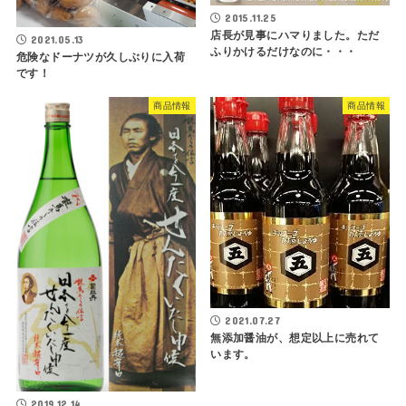
2015.11.25
店長が見事にハマりました。ただ
2021.05.13
ふりかけるだけなのに・・・
危険なドーナツが久しぶりに入荷
です！
商品情報
商品情報
2021.07.27
無添加醤油が、想定以上に売れて
います。
2019.12.14