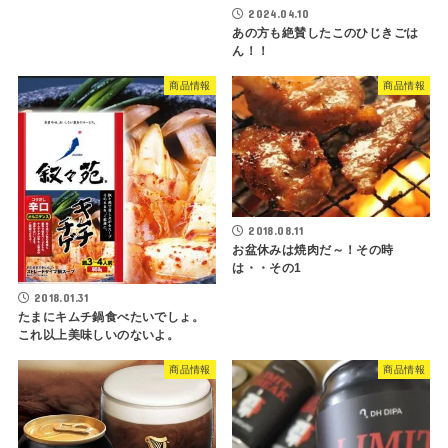
2024.04.10
あの方も絶賛したこのひじきごは
ん！！
商品情報
商品情報
2018.08.11
お盆休みは焼肉だ～！その時
は・・その1
2018.01.31
たまにキムチ鍋食べたいでしょ。
これ以上美味しいのないよ。
商品情報
商品情報