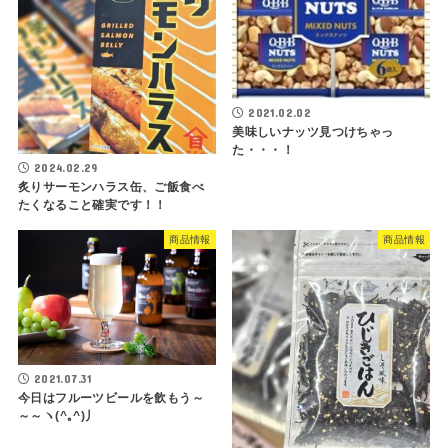
2021.02.02
美味しいナッツ見つけちゃっ
た・・・！
2024.02.29
炙りサーモンハラス缶、ご飯食べ
たくなること確実です！！
商品情報
商品情報
2021.07.31
今日はフルーツビールを飲もう～
～～ヽ(^｡^)丿