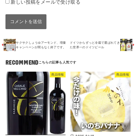
新しい投稿をメールで受け取る
サクサクしょうゆアーモンド、増量
ドイツからずっと冷蔵で運ばれてき
キャンペーンが間もなく終了です。
た世界一のドイツビール
RECOMMEND
商品情報
商品情報
2025.04.18