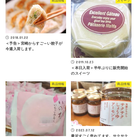
商品情報
スイーツ
2018.01.22
＜予告＞宮崎からすご～い餃子が
今週入荷します。
2019.10.23
＜本日入荷＞半年ぶりに販売開始
のスイーツ
商品情報
商品情報
2023.07.12
最近すごく売れてます。サクサク