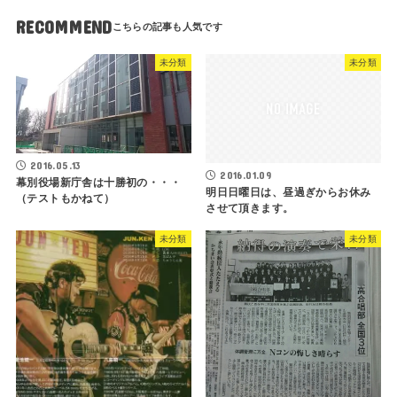
RECOMMEND
未分類
未分類
2016.05.13
2016.01.09
幕別役場新庁舎は十勝初の・・・
明日日曜日は、昼過ぎからお休み
（テストもかねて）
させて頂きます。
未分類
未分類