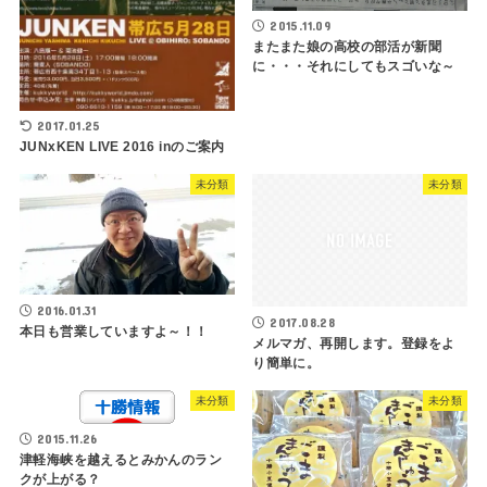
2015.11.09
またまた娘の高校の部活が新聞
に・・・それにしてもスゴいな～
2017.01.25
JUNxKEN LIVE 2016 inのご案内
未分類
未分類
2016.01.31
2017.08.28
本日も営業していますよ～！！
メルマガ、再開します。登録をよ
り簡単に。
未分類
未分類
2015.11.26
津軽海峡を越えるとみかんのラン
クが上がる？