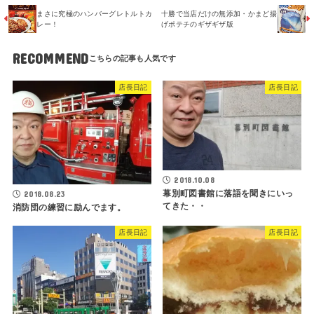
まさに究極のハンバーグレトルトカ
十勝で当店だけの無添加・かまど揚
レー！
げポテチのギザギザ版
RECOMMEND
店長日記
店長日記
2018.10.08
幕別町図書館に落語を聞きにいっ
2018.08.23
てきた・・
消防団の練習に励んでます。
店長日記
店長日記