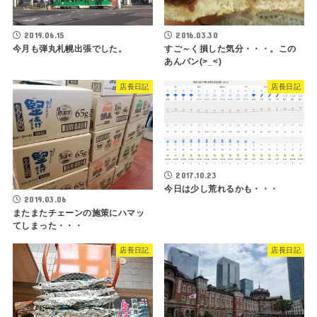
2019.06.15
2016.03.30
今月も弾丸札幌出張でした。
すご～く損した気分・・・。この
あんパン(>_<)
店長日記
店長日記
2017.10.23
今日は少し荒れるかも・・・
2019.03.06
またまたチェーンの施策にハマッ
てしまった・・・
店長日記
店長日記