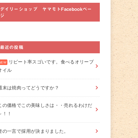
デイリーショップ ヤマモトFacebookペー
ジ
最近の投稿
リピート率スゴいです。食べるオリーブ
オイル
週末は焼肉ってどうですか？
この価格でこの美味しさは・・売れるわけだ
～！！
妻の一言で採用が決まりました。