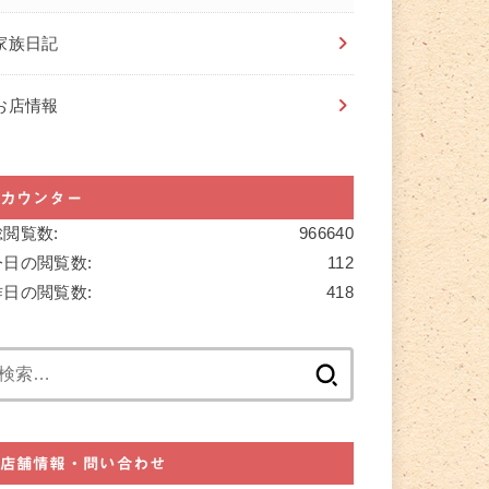
家族日記
お店情報
カウンター
総閲覧数:
966640
今日の閲覧数:
112
昨日の閲覧数:
418
検
索:
店舗情報・問い合わせ