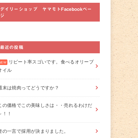
デイリーショップ ヤマモトFacebookペー
ジ
最近の投稿
リピート率スゴいです。食べるオリーブ
オイル
週末は焼肉ってどうですか？
この価格でこの美味しさは・・売れるわけだ
～！！
妻の一言で採用が決まりました。