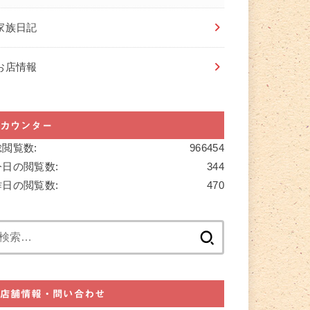
家族日記
お店情報
カウンター
総閲覧数:
966454
今日の閲覧数:
344
昨日の閲覧数:
470
検
索:
店舗情報・問い合わせ