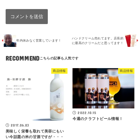
ハンドクリーム売れてます。店長的
年内休みなく営業しています！
に最高のクリームだと思ってます！
RECOMMEND
商品情報
商品情報
2022.10.15
今週のクラフトビール情報！
2017.06.03
美味しく栄養も取れて美容にもい
い今話題の米の甘酒ですが・・・