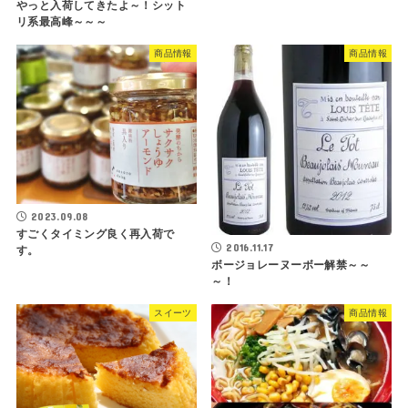
やっと入荷してきたよ～！シット
リ系最高峰～～～
商品情報
商品情報
2023.09.08
すごくタイミング良く再入荷で
2016.11.17
す。
ボージョレーヌーボー解禁～～
～！
スイーツ
商品情報