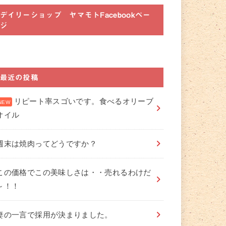
デイリーショップ ヤマモトFacebookペー
ジ
最近の投稿
リピート率スゴいです。食べるオリーブ
オイル
週末は焼肉ってどうですか？
この価格でこの美味しさは・・売れるわけだ
～！！
妻の一言で採用が決まりました。