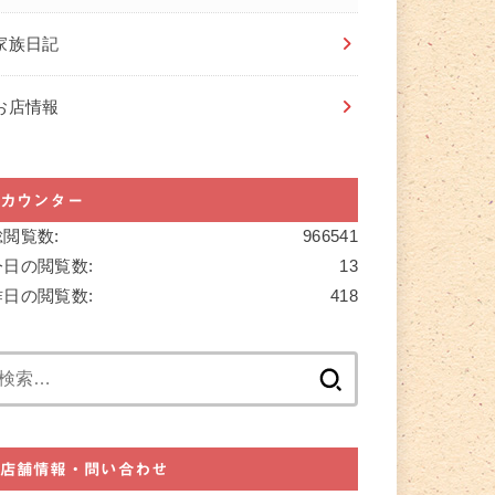
家族日記
お店情報
カウンター
総閲覧数:
966541
今日の閲覧数:
13
昨日の閲覧数:
418
検
索:
店舗情報・問い合わせ