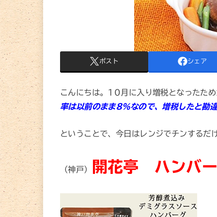
ポスト
シェア
こんにちは。10月に入り増税となったため
率は以前のまま8％なので、増税したと勘
ということで、今日はレンジでチンするだ
開花亭 ハンバ
（神戸）