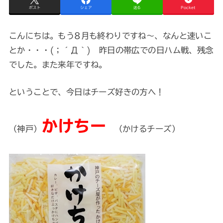
ポスト
シェア
送る
Pocket
こんにちは。もう8月も終わりですね～、なんと速いこ
とか・・・(；´Д｀) 昨日の帯広での日ハム戦、残念
でした。また来年ですね。
ということで、今日はチーズ好きの方へ！
かけちー
（神戸）
（かけるチーズ）