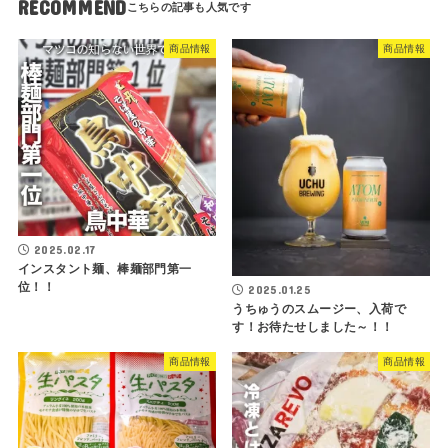
RECOMMEND
商品情報
商品情報
2025.02.17
インスタント麺、棒麺部門第一
位！！
2025.01.25
うちゅうのスムージー、入荷で
す！お待たせしました～！！
商品情報
商品情報