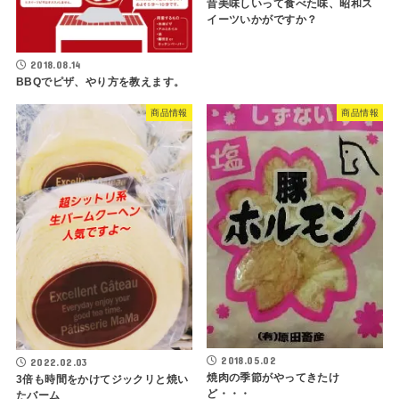
昔美味しいって食べた味、昭和ス
イーツいかがですか？
2018.08.14
BBQでピザ、やり方を教えます。
商品情報
商品情報
2018.05.02
2022.02.03
焼肉の季節がやってきたけ
3倍も時間をかけてジックリと焼い
ど・・・
たバーム