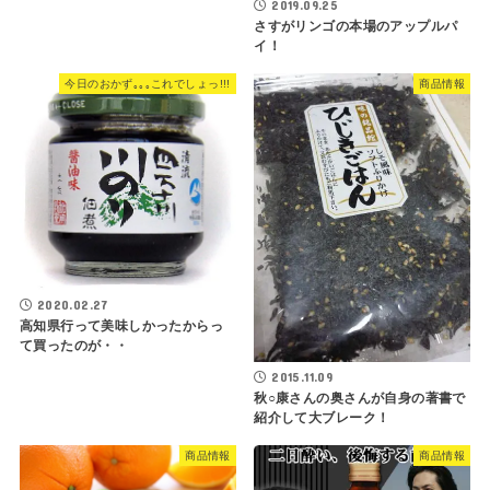
2019.09.25
さすがリンゴの本場のアップルパ
イ！
今日のおかず｡｡｡これでしょっ!!!
商品情報
2020.02.27
高知県行って美味しかったからっ
て買ったのが・・
2015.11.09
秋○康さんの奥さんが自身の著書で
紹介して大ブレーク！
商品情報
商品情報