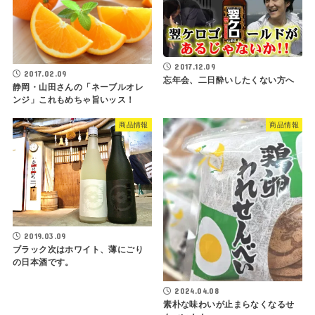
2017.12.09
2017.02.09
忘年会、二日酔いしたくない方へ
静岡・山田さんの「ネーブルオレ
ンジ」これもめちゃ旨いッス！
商品情報
商品情報
2019.03.09
ブラック次はホワイト、薄にごり
の日本酒です。
2024.04.08
素朴な味わいが止まらなくなるせ