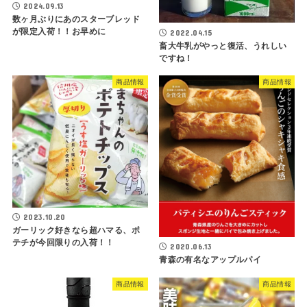
2024.09.13
数ヶ月ぶりにあのスターブレッド
が限定入荷！！お早めに
2022.04.15
畜大牛乳がやっと復活、うれしい
ですね！
商品情報
商品情報
2023.10.20
ガーリック好きなら超ハマる、ポ
テチが今回限りの入荷！！
2020.06.13
青森の有名なアップルパイ
商品情報
商品情報