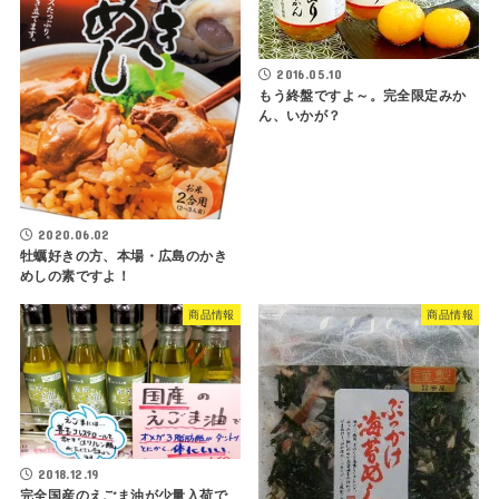
2016.05.10
もう終盤ですよ～。完全限定みか
ん、いかが？
2020.06.02
牡蠣好きの方、本場・広島のかき
めしの素ですよ！
商品情報
商品情報
2018.12.19
完全国産のえごま油が少量入荷で