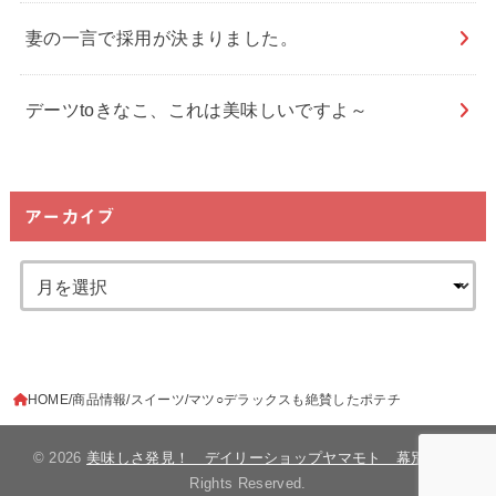
妻の一言で採用が決まりました。
デーツtoきなこ、これは美味しいですよ～
アーカイブ
HOME
商品情報
スイーツ
マツ○デラックスも絶賛したポテチ
© 2026
美味しさ発見！ デイリーショップヤマモト 幕別町
All
Rights Reserved.