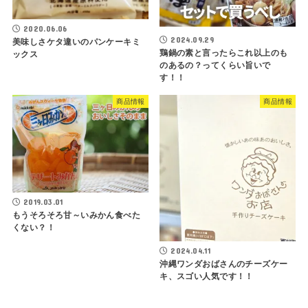
2020.06.06
2024.09.29
美味しさケタ違いのパンケーキミ
鶏鍋の素と言ったらこれ以上のも
ックス
のあるの？ってくらい旨いで
す！！
商品情報
商品情報
2019.03.01
もうそろそろ甘～いみかん食べた
くない？！
2024.04.11
沖縄ワンダおばさんのチーズケー
キ、スゴい人気です！！