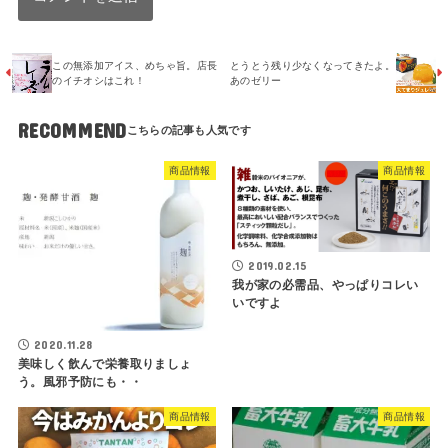
この無添加アイス、めちゃ旨。店長
とうとう残り少なくなってきたよ。
のイチオシはこれ！
あのゼリー
RECOMMEND
商品情報
商品情報
2019.02.15
我が家の必需品、やっぱりコレい
いですよ
2020.11.28
美味しく飲んで栄養取りましょ
う。風邪予防にも・・
商品情報
商品情報