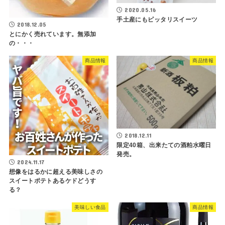
2020.05.16
手土産にもピッタリスイーツ
2018.12.05
とにかく売れています。無添加
の・・・
商品情報
商品情報
2018.12.11
限定40箱、出来たての酒粕水曜日
発売。
2024.11.17
想像をはるかに超える美味しさの
スイートポテトあるケドどうす
る？
美味しい食品
商品情報