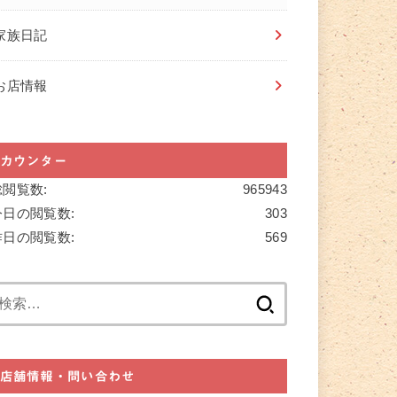
家族日記
お店情報
カウンター
総閲覧数:
965943
今日の閲覧数:
303
昨日の閲覧数:
569
検
索:
店舗情報・問い合わせ