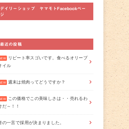
デイリーショップ ヤマモトFacebookペー
ジ
最近の投稿
リピート率スゴいです。食べるオリーブ
オイル
週末は焼肉ってどうですか？
この価格でこの美味しさは・・売れるわ
けだ～！！
妻の一言で採用が決まりました。