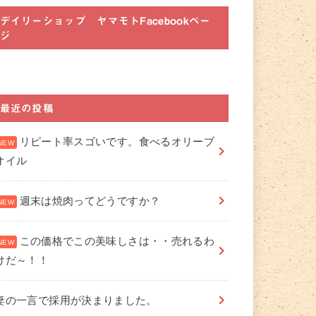
デイリーショップ ヤマモトFacebookペー
ジ
最近の投稿
リピート率スゴいです。食べるオリーブ
オイル
週末は焼肉ってどうですか？
この価格でこの美味しさは・・売れるわ
けだ～！！
妻の一言で採用が決まりました。