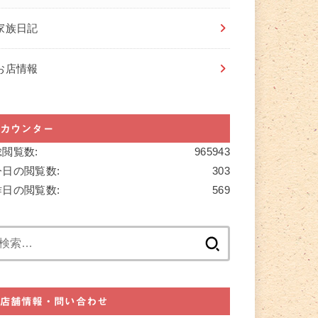
家族日記
お店情報
カウンター
総閲覧数:
965943
今日の閲覧数:
303
昨日の閲覧数:
569
検
索:
店舗情報・問い合わせ