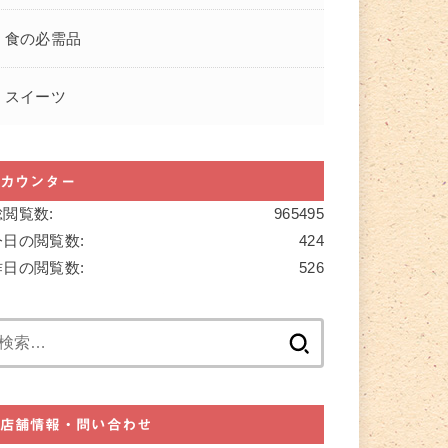
食の必需品
スイーツ
カウンター
総閲覧数:
965495
今日の閲覧数:
424
昨日の閲覧数:
526
検
索:
店舗情報・問い合わせ