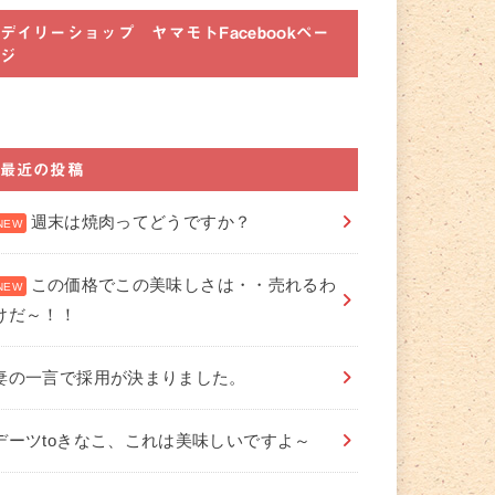
デイリーショップ ヤマモトFacebookペー
ジ
最近の投稿
週末は焼肉ってどうですか？
この価格でこの美味しさは・・売れるわ
けだ～！！
妻の一言で採用が決まりました。
デーツtoきなこ、これは美味しいですよ～