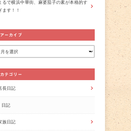
まるで横浜中華街、麻婆茄子の素が本格的す
ぎます！！
アーカイブ
カテゴリー
店長日記
日記
家族日記