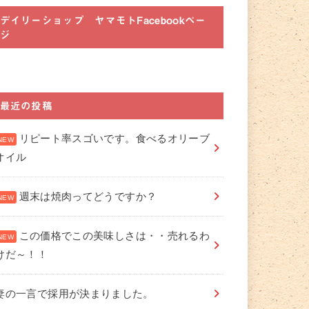
デイリーショップ ヤマモトFacebookペー
ジ
最近の投稿
リピート率スゴいです。食べるオリーブ
オイル
週末は焼肉ってどうですか？
この価格でこの美味しさは・・売れるわ
けだ～！！
妻の一言で採用が決まりました。