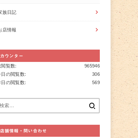
家族日記
お店情報
カウンター
総閲覧数:
965946
今日の閲覧数:
306
昨日の閲覧数:
569
検
索:
店舗情報・問い合わせ