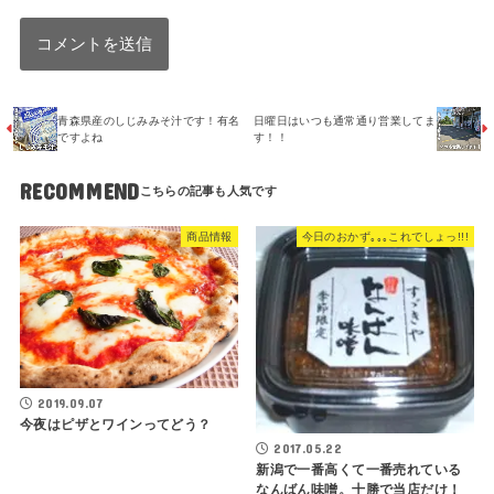
青森県産のしじみみそ汁です！有名
日曜日はいつも通常通り営業してま
ですよね
す！！
RECOMMEND
商品情報
今日のおかず｡｡｡これでしょっ!!!
2019.09.07
今夜はピザとワインってどう？
2017.05.22
新潟で一番高くて一番売れている
なんばん味噌。十勝で当店だけ！