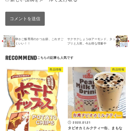
卵かご飯専用のかつお節、これすご
サクサクしょうゆアーモンド、タッ
くいい！！
プリと入荷。今お得な増量中
RECOMMEND
商品情報
商品情報
2020.01.21
タピオカミルクティー缶、まもな