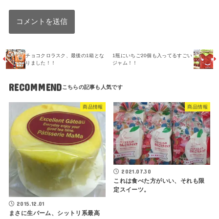
チョコクロラスク、最後の1箱とな
1瓶にいちご20個も入ってるすごい
りました！！
ジャム！！
RECOMMEND
商品情報
商品情報
2021.07.30
これは食べた方がいい、それも限
定スイーツ。
2015.12.01
まさに生バーム、シットリ系最高