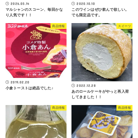
2020.10.10
2026.05.14
このワインはぜひ飲んで欲しい。
マルシャンのスコーン、毎回かな
でも限定品です。
り人気です！！
商品情報
スイーツ
2019.02.20
2022.12.28
小倉トーストは絶品でした♪
あのロールケーキがやっと再入荷
してきました！！
商品情報
商品情報