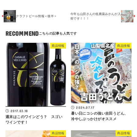
今年も山田さんの低農薬みかんが入
クラフトビール情報＜後半＞
荷です！！！
RECOMMEND
商品情報
商品情報
2024.07.17
2017.03.18
暑い日にコシの強い吉田うどん、
週末はこのワインどう？ スゴい
冷やしぶっかけがオススメ
ワインです！
商品情報
商品情報