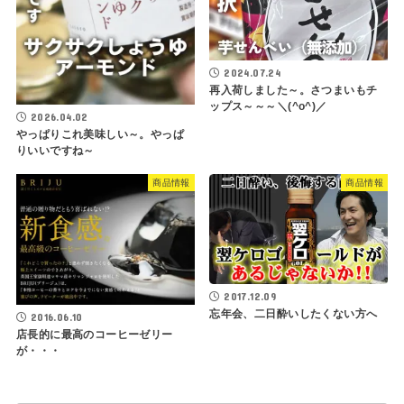
2024.07.24
再入荷しました～。さつまいもチ
ップス～～～＼(^o^)／
2026.04.02
やっぱりこれ美味しい～。やっぱ
りいいですね～
商品情報
商品情報
2017.12.09
忘年会、二日酔いしたくない方へ
2016.06.10
店長的に最高のコーヒーゼリー
が・・・