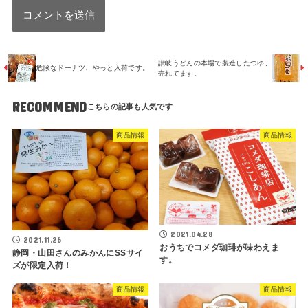
讃岐うどんの本場で製造したつゆ、
危険なドーナツ、やっと入荷です。
売れてます。
RECOMMEND
商品情報
商品情報
2021.04.28
2021.11.26
おうちでコメダ珈琲が味わえま
静岡・山田さんのみかんにSSサイ
す。
ズが限定入荷！
商品情報
商品情報