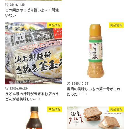
2016.11.10
この鍋はやっぱり旨いよ～！間違
いない
商品情報
商品情報
2015.10.07
2024.06.26
当店の美味しいもの第一号がこれ
うどん県の行列が出来るお店のう
だった・・・
どんが超美味しい～！
商品情報
商品情報