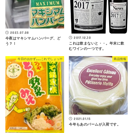
2023.07.08
2017.12.30
今夜はマキシマムハンバーグ、ど
これは飲まないと・・。年末に飲
う？！
むワインの一つです。
今日のおかず｡｡｡これでしょっ!!!
商品情報
2021.01.15
今年もあのバームが入荷です。