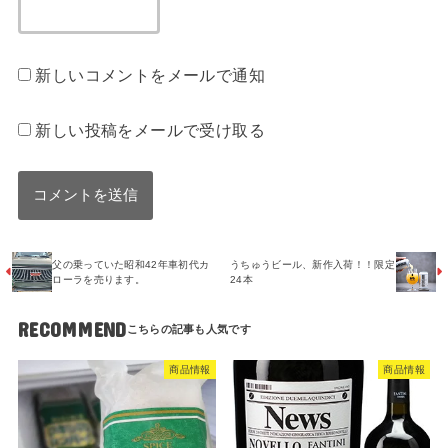
新しいコメントをメールで通知
新しい投稿をメールで受け取る
父の乗っていた昭和42年車初代カ
うちゅうビール、新作入荷！！限定
ローラを売ります。
24本
RECOMMEND
商品情報
商品情報