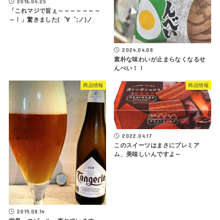
2016.04.25
「これマジで旨ぇ～～～～～～～
～！」驚きました(゜∀゜;ノ)ノ
2024.04.08
素朴な味わいが止まらなくなるせ
んべい！！
商品情報
商品情報
2022.04.17
このスイーツはまさにプレミア
ム、美味しいんですよ～
2019.08.14