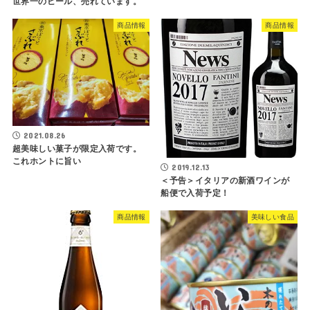
世界一のビール、売れています。
商品情報
商品情報
2021.08.26
超美味しい菓子が限定入荷です。
これホントに旨い
2019.12.13
＜予告＞イタリアの新酒ワインが
船便で入荷予定！
商品情報
美味しい食品