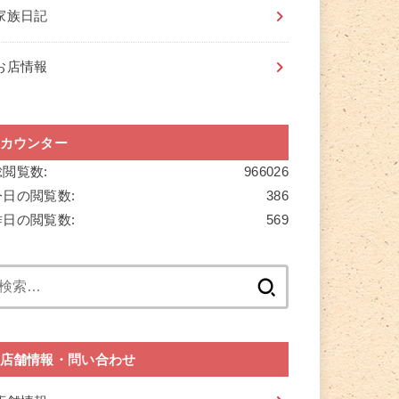
家族日記
お店情報
カウンター
総閲覧数:
966026
今日の閲覧数:
386
昨日の閲覧数:
569
検
索:
店舗情報・問い合わせ