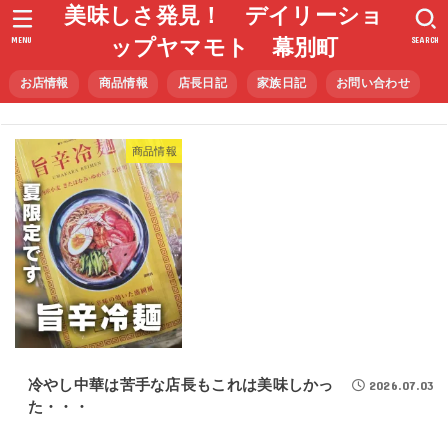
美味しさ発見！ デイリーショ
MENU
SEARCH
ップヤマモト 幕別町
お店情報
商品情報
店長日記
家族日記
お問い合わせ
商品情報
冷やし中華は苦手な店長もこれは美味しかっ
2026.07.03
た・・・